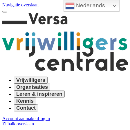
Nederlands
Navigatie overslaan
Vrijwilligers
Organisaties
Leren & inspireren
Kennis
Contact
Account aanmaken
Log in
Zijbalk overslaan