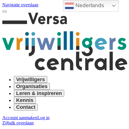
Nederlands
Navigatie overslaan
Vrijwilligers
Organisaties
Leren & inspireren
Kennis
Contact
Account aanmaken
Log in
Zijbalk overslaan