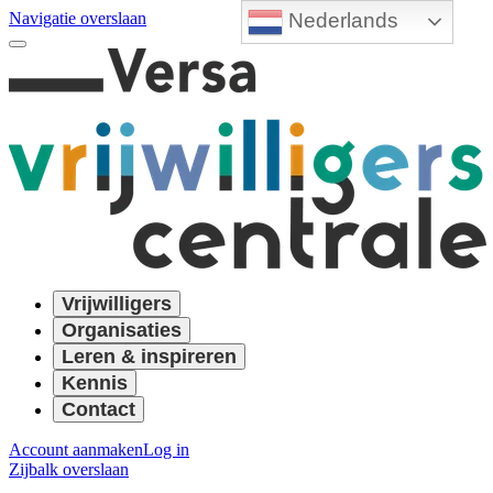
Nederlands
Navigatie overslaan
Vrijwilligers
Organisaties
Leren & inspireren
Kennis
Contact
Account aanmaken
Log in
Zijbalk overslaan