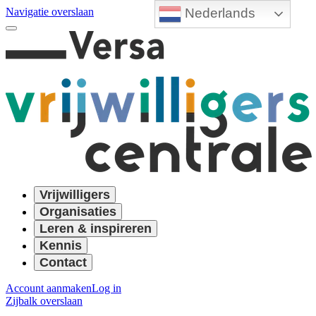
Nederlands
Navigatie overslaan
Vrijwilligers
Organisaties
Leren & inspireren
Kennis
Contact
Account aanmaken
Log in
Zijbalk overslaan