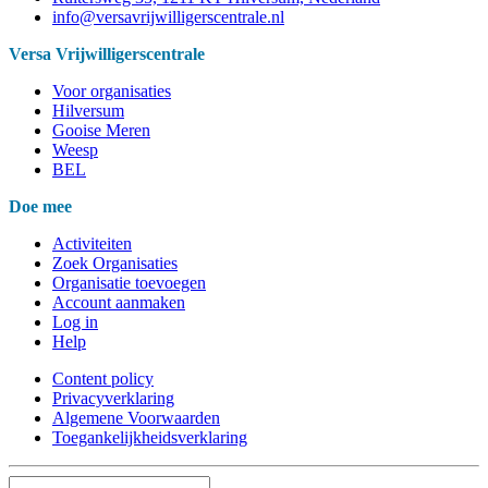
info@versavrijwilligerscentrale.nl
Versa Vrijwilligerscentrale
Voor organisaties
Hilversum
Gooise Meren
Weesp
BEL
Doe mee
Activiteiten
Zoek Organisaties
Organisatie toevoegen
Account aanmaken
Log in
Help
Content policy
Privacyverklaring
Algemene Voorwaarden
Toegankelijkheidsverklaring