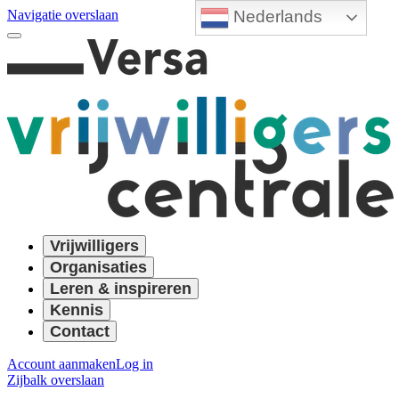
Nederlands
Navigatie overslaan
Vrijwilligers
Organisaties
Leren & inspireren
Kennis
Contact
Account aanmaken
Log in
Zijbalk overslaan