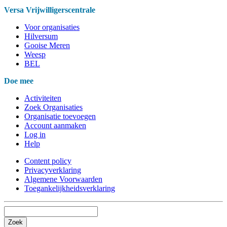
Versa Vrijwilligerscentrale
Voor organisaties
Hilversum
Gooise Meren
Weesp
BEL
Doe mee
Activiteiten
Zoek Organisaties
Organisatie toevoegen
Account aanmaken
Log in
Help
Content policy
Privacyverklaring
Algemene Voorwaarden
Toegankelijkheidsverklaring
Zoek