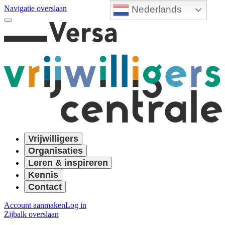
Nederlands
Navigatie overslaan
Vrijwilligers
Organisaties
Leren & inspireren
Kennis
Contact
Account aanmaken
Log in
Zijbalk overslaan