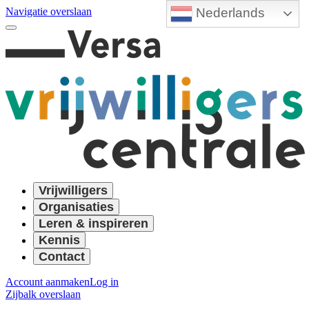
Nederlands
Navigatie overslaan
Vrijwilligers
Organisaties
Leren & inspireren
Kennis
Contact
Account aanmaken
Log in
Zijbalk overslaan