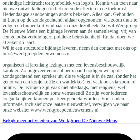
oneindige lichtkracht tot symboliek van logo’s. Kennis van toen naar
nieuwe ontwikkelingen in het nu en de effecten in de toekomst.
Hedendaagse aandoeningen anders bekeken. Alles kan. Gehouden
in Laren op de zondagochtend, aldaar opgenomen, via zoom thuis te
volgen en binnenkort vindbaar in onze lezotheek. Zo wil Werkgroep
De Nieuwe Mens een bijdrage leveren aan de samenleving, vrij van
een geloofsovertuiging of politieke betrokkenheid. En dat doen we
al zeker 45 jaar!
Wil je een structurele bijdrage leveren, neem dan contact met ons op:
info@werkgroepdenieuwemens.nl
organiseert al jarenlang lezingen met een levensbeschouwelijk
karakter. Zo ongeveer eenmaal per maand nodigen we op de
zondagochtend een spreker uit, die te volgen is in de zaal (onder het
genot van een kopje koffie en wat lekker), en vaak ook via zoom of
online. De lezingen zijn vaak niet alledaags, niet religieus, wel
levensbeschouwelijk en soms verrassend! Ze zijn voor iedereen
toegankelijk en kunnen per keer geboekt worden. Voor nadere
informatie, inclusief onze laatste nieuwsbrief, verwijzen we naar
onze website: www.werkgroepdenieuwemens.nl.
Bekijk meer activiteiten van Werkgroep De Nieuwe Mens