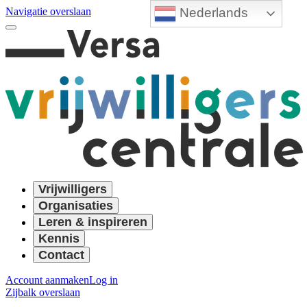
Nederlands
Navigatie overslaan
Vrijwilligers
Organisaties
Leren & inspireren
Kennis
Contact
Account aanmaken
Log in
Zijbalk overslaan