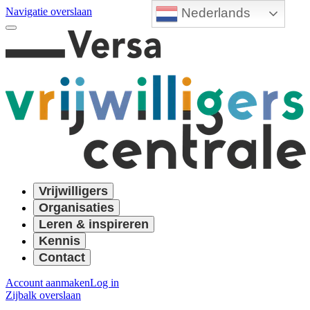
Nederlands
Navigatie overslaan
Vrijwilligers
Organisaties
Leren & inspireren
Kennis
Contact
Account aanmaken
Log in
Zijbalk overslaan