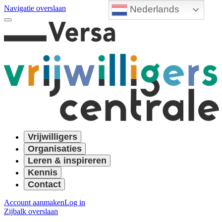
Nederlands
Navigatie overslaan
Vrijwilligers
Organisaties
Leren & inspireren
Kennis
Contact
Account aanmaken
Log in
Zijbalk overslaan