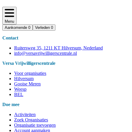
Menu
Aankomende
0
Verleden
0
Contact
Ruitersweg 35, 1211 KT Hilversum, Nederland
info@versavrijwilligerscentrale.nl
Versa Vrijwilligerscentrale
Voor organisaties
Hilversum
Gooise Meren
Weesp
BEL
Doe mee
Activiteiten
Zoek Organisaties
Organisatie toevoegen
Account aanmaken