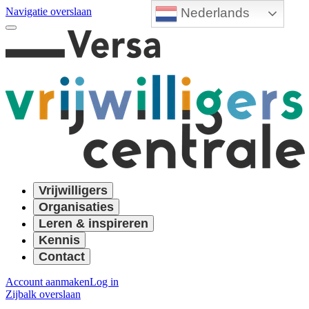
Nederlands
Navigatie overslaan
Vrijwilligers
Organisaties
Leren & inspireren
Kennis
Contact
Account aanmaken
Log in
Zijbalk overslaan