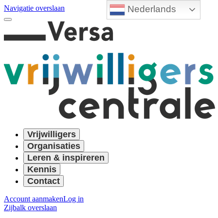
Nederlands
Navigatie overslaan
Vrijwilligers
Organisaties
Leren & inspireren
Kennis
Contact
Account aanmaken
Log in
Zijbalk overslaan