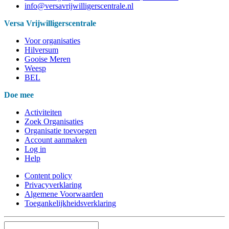
info@versavrijwilligerscentrale.nl
Versa Vrijwilligerscentrale
Voor organisaties
Hilversum
Gooise Meren
Weesp
BEL
Doe mee
Activiteiten
Zoek Organisaties
Organisatie toevoegen
Account aanmaken
Log in
Help
Content policy
Privacyverklaring
Algemene Voorwaarden
Toegankelijkheidsverklaring