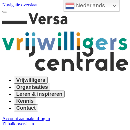
Nederlands
Navigatie overslaan
Vrijwilligers
Organisaties
Leren & inspireren
Kennis
Contact
Account aanmaken
Log in
Zijbalk overslaan