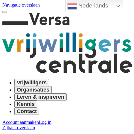
Nederlands
Navigatie overslaan
Vrijwilligers
Organisaties
Leren & inspireren
Kennis
Contact
Account aanmaken
Log in
Zijbalk overslaan