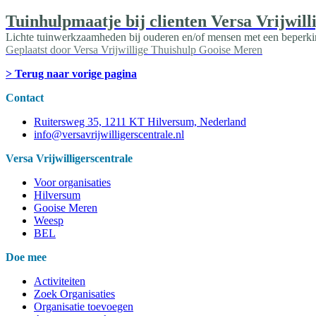
Tuinhulpmaatje bij clienten Versa Vrijwill
Lichte tuinwerkzaamheden bij ouderen en/of mensen met een beperking
Geplaatst door
Versa Vrijwillige Thuishulp Gooise Meren
> Terug naar vorige pagina
Contact
Ruitersweg 35, 1211 KT Hilversum, Nederland
info@versavrijwilligerscentrale.nl
Versa Vrijwilligerscentrale
Voor organisaties
Hilversum
Gooise Meren
Weesp
BEL
Doe mee
Activiteiten
Zoek Organisaties
Organisatie toevoegen