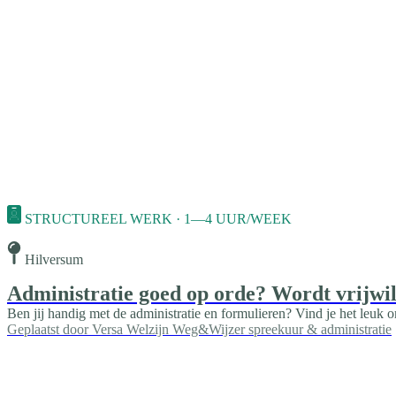
STRUCTUREEL WERK · 1—4 UUR/WEEK
Hilversum
Administratie goed op orde? Wordt vrijwill
Ben jij handig met de administratie en formulieren? Vind je het leuk o
Geplaatst door
Versa Welzijn Weg&Wijzer spreekuur & administratie