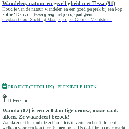
Wandelen, natuur en gezelligheid met Tessa (91)
Houd je van de natuur, wandelen en een goed gesprek bij een kop
koffie? Dan zou Tessa graag met jou op pad gaan
Geplaatst door
Stichting Maatjesproject Gooi en Vechtstreek
PROJECT (TIJDELIJK) · FLEXIBELE UREN
Hilversum
Wanda (87) is een zelfstandige vrouw, maar vaak
alleen. Ze waardeert bezoek!
Wanda zoekt iemand die zelf ook iets te vertellen heeft. Je bent
welkom voor een kop thee. Samen op pad is ook fijn; naar de markt