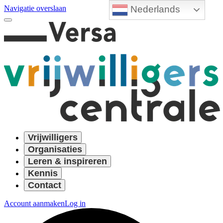
Nederlands
Navigatie overslaan
Vrijwilligers
Organisaties
Leren & inspireren
Kennis
Contact
Account aanmaken
Log in