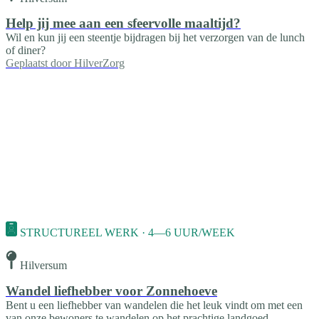
Help jij mee aan een sfeervolle maaltijd?
Wil en kun jij een steentje bijdragen bij het verzorgen van de lunch
of diner?
Geplaatst door
HilverZorg
STRUCTUREEL WERK · 4—6 UUR/WEEK
Hilversum
Wandel liefhebber voor Zonnehoeve
Bent u een liefhebber van wandelen die het leuk vindt om met een
van onze bewoners te wandelen op het prachtige landgoed