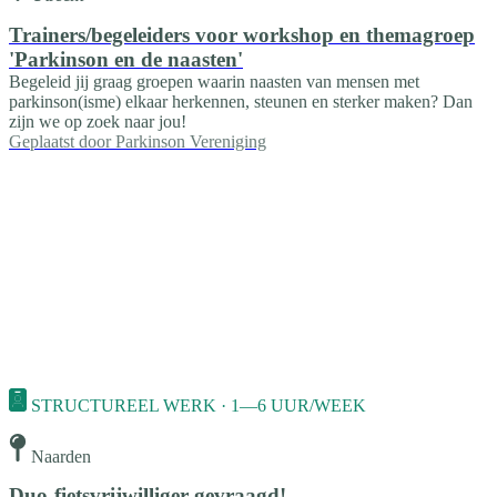
Trainers/begeleiders voor workshop en themagroep
'Parkinson en de naasten'
Begeleid jij graag groepen waarin naasten van mensen met
parkinson(isme) elkaar herkennen, steunen en sterker maken? Dan
zijn we op zoek naar jou!
Geplaatst door
Parkinson Vereniging
STRUCTUREEL WERK · 1—6 UUR/WEEK
Naarden
Duo-fietsvrijwilliger gevraagd!