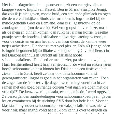
Het is dinsdagochtend en tegenover mij zit een energievolle en
knappe vrouw, Ingrid van Kessel. Ben je 61 jaar vraag ik? Jemig,
dat zou ik je niet geven, mooie huid, een stralende glimlach en ogen
die de wereld inkijken. Sinds vier maanden is Ingrid actief bij de
kynologenclub Gooi en Eemland, daar is zij gastvrouw op de
zondagochtend (om de week). Wel vroeg opstaan vertelt ze, maar
als de mensen binnen komen, dan ruikt het al naar koffie. Gezellig
praatje over de honden, koffie/thee en overige catering verzorgen
voor de cursisten en aan het eind van haar dienst de kantine weer
netjes achterlaten. Dit doet zij met veel plezier. Zo'n 40 jaar geleden
is Ingrid begonnen bij facilitaire zaken (toen nog Civiele Dienst) in
het Diakonessenhuis in Utrecht als assistent hoofd
schoonmaakdienst. Dat deed ze met plezier, passie en toewijding.
Haar leergierigheid heeft haar ver gebracht. Ze werd na enkele jaren
hoofd schoonmaakdienst binnen het Diak en na een fusie van het
ziekenhuis in Zeist, heeft ze daar ook de schoonmaakdienst
gereorganiseerd. Ingrid is goed in het organiseren van zaken. Toen
de zogenaamde ‘rooster-vrije-dagen' werden ingevoerd dacht ze
samen met een goed bevriende collega ‘wat gaan we doen met die
vrije tijd?’ De keuze werd gemaakt, een eigen bedrijf werd opgezet.
Ze verzorgenden aanbestedingen voor schoonmaakbedrijven, gaven
les en examineren bij de stichting SVS door het hele land. Voor de
klas staan tegenover schoonmakers en vakspecialisten was nieuw
voor haar, maar Ingrid vond het leuk om kennis over te dragen en