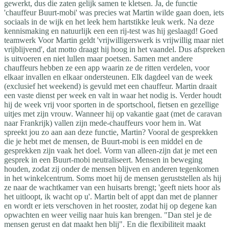
gewerkt, dus die zaten gelijk samen te kletsen. Ja, de functie
'chauffeur Buurt-mobi' was precies wat Martin wilde gaan doen, iets
sociaals in de wijk en het leek hem hartstikke leuk werk. Na deze
kennismaking en natuurlijk een een rij-test was hij geslaagd! Goed
teamwerk Voor Martin geldt 'vrijwilligerswerk is vrijwillig maar niet
vrijblijvend', dat motto draagt hij hoog in het vaandel. Dus afspreken
is uitvoeren en niet lullen maar poetsen. Samen met andere
chauffeurs hebben ze een app waarin ze de ritten verdelen, voor
elkaar invallen en elkaar ondersteunen. Elk dagdeel van de week
(exclusief het weekend) is gevuld met een chauffeur. Martin draait
een vaste dienst per week en valt in waar het nodig is. Verder houdt
hij de week vrij voor sporten in de sportschool, fietsen en gezellige
uitjes met zijn vrouw. Wanneer hij op vakantie gaat (met de caravan
naar Frankrijk) vallen zijn mede-chauffeurs voor hem in. Wat
spreekt jou zo aan aan deze functie, Martin? Vooral de gesprekken
die je hebt met de mensen, de Buurt-mobi is een middel en de
gesprekken zijn vaak het doel. Vorm van alleen-zijn dat je met een
gesprek in een Buurt-mobi neutraliseert. Mensen in beweging
houden, zodat zij onder de mensen blijven en anderen tegenkomen
in het winkelcentrum. Soms moet hij de mensen geruststellen als hij
ze naar de wachtkamer van een huisarts brengt; 'geeft niets hoor als
het uitloopt, ik wacht op u'. Martin belt of appt dan met de planner
en wordt er iets verschoven in het rooster, zodat hij op degene kan
opwachten en weer veilig naar huis kan brengen. "Dan stel je de
mensen gerust en dat maakt hen blij". En die flexibiliteit maakt