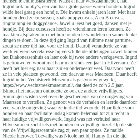
mensen te enthousiasmeren. Naast al haar werkzaamheden, had
Ingrid ook hobby's, een van haar grote passie waren honden. Ingrid
wilde heel graag een hondje. Die kwam enkele jaren later. Met haar
honden deed ze cursussen, zoals puppycursus, A en B cursus,
ringtraining en doggydance. Jawel u leest het goed, dansen met je
hondje. Bij deze cursussen heeft ze vriendinnen leren kennen. Ze
maakten afspraken om met hun honden te wandelen en samen leuke
dingen te doen. In deze tijd ging Ingrid van fulltime naar parttime,
zodat ze meer tijd had voor de hond. Daarbij veranderde ze van
werk en werd secretaresse bij verschillende afdelingen zowel binnen
het Diakonessenhuis en later ook bij twee andere werkgevers. Ingrid
is getrouwd en woont met haar man sinds een jaar in Hilversum. Ze
heeft het hier erg naar haar zin en onderneemt veel. Daarvoor heeft
ze in vele plaatsen gewoond, een daarvan was Maarssen. Daar heeft
Ingrid in het Vechtstreek Museum als gastvrouw gewerkt,
https://www.vechtstreekmuseum.nl/, dat deed ze zo'n 2,5 jaar.
Binnen het museum ontmoette ze ook de andere vrijwilligers.
Sommigen wisten veel over de geschiedenis van de omgeving van
Maarssen te vertellen. Ze genoot van de verhalen en leerde daardoor
veel van de omgeving waar ze in die tijd woonde. Haar liefde voor
honden en haar facilitaire inslag komen helemaal tot zijn recht in
haar huidige vrijwilligerswerk. Ingrid was net verhuisd naar
Hilversum en zocht iets met honden en vrijwillige inzet. Op de site
van de Vrijwilligerscentrale zag zij een paar opties. Ze mailde
Nicole hierover. Toevallig was Nicole net bij Hanny (in die tijd