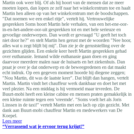
Martin ook weer blij. Of als hij hoort van de mensen dat ze meer
moeten lopen, dan lopen ze zelf naar het winkelcentrum toe en haalt
Martin hen alleen op van het winkelcentrum met de boodschappen.
"Dat noemen we een enkel ritje", vertelt hij. Vertrouwelijke
gesprekken Soms hoort Martin hele verhalen, van een het-ene-oor-
in-en-het-andere-oor-uit gesprekken tot en met hele serieuze en
gevoelige onderwerpen. Dan wordt er gevraagd "U geeft het toch
niet door he?" en stelt Martin hen gerust met de woorden "Nee hoor,
alles wat u zegt blijft bij mij". Dan zie je de geruststelling over de
gezichten glijden. Een enkele keer heeft Martin gesprekken gehad
over euthanasie. Iemand wilde euthanasie gaan doen en ging
daarvoor meerdere malen naar de huisarts en het ziekenhuis. Dan
praat je over je dat onderwerp en de beweegredenen en dat maakt
echt indruk. Op een gegeven moment hoorde hij diegene zeggen;
"Nou Martin, dit was de laatste keer". Dat blijft dan hangen, vertelt
Martin. Martin vindt het chauffeur werk dankbaar en doet het met
veel plezier. Na een middag is hij vermoeid maar tevreden. De
Buurt-mobi heeft een kleine cabine en mensen praten gemakkelijk in
een kleine ruimte tegen een 'vreemde'. "Soms voelt het als Joris
Linssen in de taxi!" vertelt Martin met een lach op zijn gezicht. Met
dank aan Buurt-mobi chauffeur Martin en medewerkers van De
Koepel.
Lees meer
“Verrassend wat je ervoor terug krijgt!”