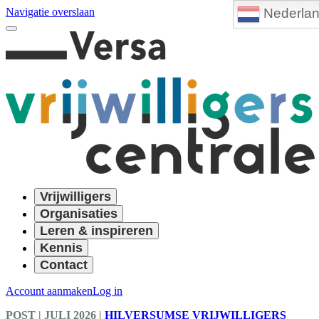
Nederla
Navigatie overslaan
Vrijwilligers
Organisaties
Leren & inspireren
Kennis
Contact
Account aanmaken
Log in
POST
| JULI 2026
|
HILVERSUMSE VRIJWILLIGERS