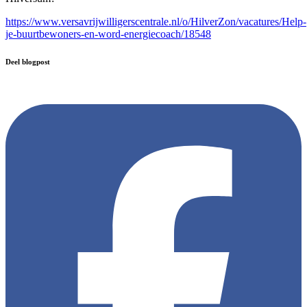
https://www.versavrijwilligerscentrale.nl/o/HilverZon/vacatures/Help-
je-buurtbewoners-en-word-energiecoach/18548
Deel blogpost