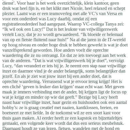
dienst’. Voor haar is het werk overzichtelijk, klein kantoor, geen
druk wat heel fijn is, en het klikt met Nicole, heel relaxed en schept
plezier. Laatst was er een teamoverleg met alle VC’s van Versa en
voor een onderdeel was Lucy daarbij, omdat zij een
registratieonderdeel had aangepast. Waarop VC-collega Tanya zei:
“Ik wil ook een Lucy!” Dat is het leukste van vrijwilligerswerk
vertelt Lucy, dat je zo wordt gewaardeerd. “Ik bloeide er helemaal
van op en fietste fluitend naar huis!” Na al die jaren in de IT-wereld
op hoog niveau en onder hoge druk te hebben gewerkt is wat je doet
vanzelfsprekend geworden. Hoe anders voelt die oprechte
waardering die ze nu ontvangt. En dat ze iets toevoegt aan het werk
van de anderen. “Dat is wat vrijwilligerswerk bij je doet”, vervolgt
Lucy, “dan verandert er iets bij je. Je neemt een stap naar vrijwillige
inzet en daarmee vind je de ander belangrijk, soms belangrijker dan
jezelf. En als je ziet wat jouw inzet bij een ander doet, dat is
oprechte waardering. Verrassend wat je ervoor terug krijgt! Het is
een cliché ‘geven is leuker dan krijgen’ maar echt waar. Met geven
maak je immers verbinding met de ander, bij krijgen ligt de focus op
wat je krijgt en minder op wie dat geeft.” Bezige bij Lucy heeft
naast haar vrijwillige inzet, haar gezin en huishouden ook een aantal
hobby’s: ze is graag creatief met naaien, kantklossen, breien, en
boetseert ze met liefde. In de toekomst wil ze een soort kast voor
thuis gaan maken. Al eerder heeft ze een kapstok en bijzettafeltjes
gemaakt, een volgende keer wordt dat dus een serieus meubelstuk.
Daarnaast houdt ze van lezen, fietsen, wandelen met de hond en