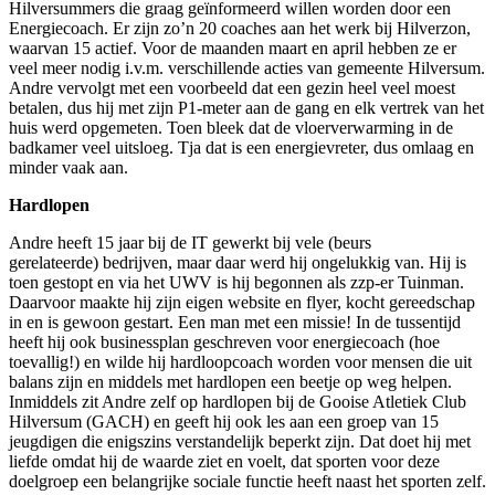
Hilversummers die graag geïnformeerd willen worden door een
Energiecoach. Er zijn zo’n 20 coaches aan het werk bij Hilverzon,
waarvan 15 actief. Voor de maanden maart en april hebben ze er
veel meer nodig i.v.m. verschillende acties van gemeente Hilversum.
Andre vervolgt met een voorbeeld dat een gezin heel veel moest
betalen, dus hij met zijn P1-meter aan de gang en elk vertrek van het
huis werd opgemeten. Toen bleek dat de vloerverwarming in de
badkamer veel uitsloeg. Tja dat is een energievreter, dus omlaag en
minder vaak aan.
Hardlopen
Andre heeft 15 jaar bij de IT gewerkt bij vele (beurs
gerelateerde) bedrijven, maar daar werd hij ongelukkig van. Hij is
toen gestopt en via het UWV is hij begonnen als zzp-er Tuinman.
Daarvoor maakte hij zijn eigen website en flyer, kocht gereedschap
in en is gewoon gestart. Een man met een missie! In de tussentijd
heeft hij ook businessplan geschreven voor energiecoach (hoe
toevallig!) en wilde hij hardloopcoach worden voor mensen die uit
balans zijn en middels met hardlopen een beetje op weg helpen.
Inmiddels zit Andre zelf op hardlopen bij de Gooise Atletiek Club
Hilversum (GACH) en geeft hij ook les aan een groep van 15
jeugdigen die enigszins verstandelijk beperkt zijn. Dat doet hij met
liefde omdat hij de waarde ziet en voelt, dat sporten voor deze
doelgroep een belangrijke sociale functie heeft naast het sporten zelf.