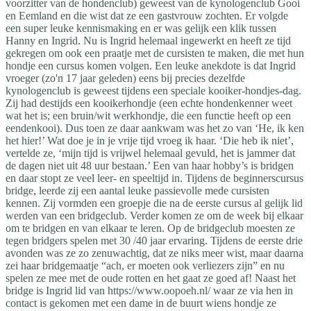
voorzitter van de hondenclub) geweest van de kynologenclub Gooi
en Eemland en die wist dat ze een gastvrouw zochten. Er volgde
een super leuke kennismaking en er was gelijk een klik tussen
Hanny en Ingrid. Nu is Ingrid helemaal ingewerkt en heeft ze tijd
gekregen om ook een praatje met de cursisten te maken, die met hun
hondje een cursus komen volgen. Een leuke anekdote is dat Ingrid
vroeger (zo'n 17 jaar geleden) eens bij precies dezelfde
kynologenclub is geweest tijdens een speciale kooiker-hondjes-dag.
Zij had destijds een kooikerhondje (een echte hondenkenner weet
wat het is; een bruin/wit werkhondje, die een functie heeft op een
eendenkooi). Dus toen ze daar aankwam was het zo van ‘He, ik ken
het hier!’ Wat doe je in je vrije tijd vroeg ik haar. ‘Die heb ik niet’,
vertelde ze, ‘mijn tijd is vrijwel helemaal gevuld, het is jammer dat
de dagen niet uit 48 uur bestaan.’ Een van haar hobby’s is bridgen
en daar stopt ze veel leer- en speeltijd in. Tijdens de beginnerscursus
bridge, leerde zij een aantal leuke passievolle mede cursisten
kennen. Zij vormden een groepje die na de eerste cursus al gelijk lid
werden van een bridgeclub. Verder komen ze om de week bij elkaar
om te bridgen en van elkaar te leren. Op de bridgeclub moesten ze
tegen bridgers spelen met 30 /40 jaar ervaring. Tijdens de eerste drie
avonden was ze zo zenuwachtig, dat ze niks meer wist, maar daarna
zei haar bridgemaatje “ach, er moeten ook verliezers zijn” en nu
spelen ze mee met de oude rotten en het gaat ze goed af! Naast het
bridge is Ingrid lid van https://www.oopoeh.nl/ waar ze via hen in
contact is gekomen met een dame in de buurt wiens hondje ze