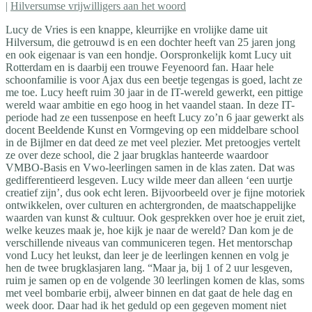
|
Hilversumse vrijwilligers aan het woord
Lucy de Vries is een knappe, kleurrijke en vrolijke dame uit
Hilversum, die getrouwd is en een dochter heeft van 25 jaren jong
en ook eigenaar is van een hondje. Oorspronkelijk komt Lucy uit
Rotterdam en is daarbij een trouwe Feyenoord fan. Haar hele
schoonfamilie is voor Ajax dus een beetje tegengas is goed, lacht ze
me toe. Lucy heeft ruim 30 jaar in de IT-wereld gewerkt, een pittige
wereld waar ambitie en ego hoog in het vaandel staan. In deze IT-
periode had ze een tussenpose en heeft Lucy zo’n 6 jaar gewerkt als
docent Beeldende Kunst en Vormgeving op een middelbare school
in de Bijlmer en dat deed ze met veel plezier. Met pretoogjes vertelt
ze over deze school, die 2 jaar brugklas hanteerde waardoor
VMBO-Basis en Vwo-leerlingen samen in de klas zaten. Dat was
gedifferentieerd lesgeven. Lucy wilde meer dan alleen ‘een uurtje
creatief zijn’, dus ook echt leren. Bijvoorbeeld over je fijne motoriek
ontwikkelen, over culturen en achtergronden, de maatschappelijke
waarden van kunst & cultuur. Ook gesprekken over hoe je eruit ziet,
welke keuzes maak je, hoe kijk je naar de wereld? Dan kom je de
verschillende niveaus van communiceren tegen. Het mentorschap
vond Lucy het leukst, dan leer je de leerlingen kennen en volg je
hen de twee brugklasjaren lang. “Maar ja, bij 1 of 2 uur lesgeven,
ruim je samen op en de volgende 30 leerlingen komen de klas, soms
met veel bombarie erbij, alweer binnen en dat gaat de hele dag en
week door. Daar had ik het geduld op een gegeven moment niet