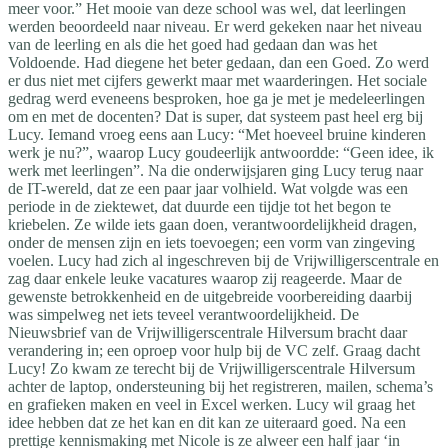
meer voor.” Het mooie van deze school was wel, dat leerlingen
werden beoordeeld naar niveau. Er werd gekeken naar het niveau
van de leerling en als die het goed had gedaan dan was het
Voldoende. Had diegene het beter gedaan, dan een Goed. Zo werd
er dus niet met cijfers gewerkt maar met waarderingen. Het sociale
gedrag werd eveneens besproken, hoe ga je met je medeleerlingen
om en met de docenten? Dat is super, dat systeem past heel erg bij
Lucy. Iemand vroeg eens aan Lucy: “Met hoeveel bruine kinderen
werk je nu?”, waarop Lucy goudeerlijk antwoordde: “Geen idee, ik
werk met leerlingen”. Na die onderwijsjaren ging Lucy terug naar
de IT-wereld, dat ze een paar jaar volhield. Wat volgde was een
periode in de ziektewet, dat duurde een tijdje tot het begon te
kriebelen. Ze wilde iets gaan doen, verantwoordelijkheid dragen,
onder de mensen zijn en iets toevoegen; een vorm van zingeving
voelen. Lucy had zich al ingeschreven bij de Vrijwilligerscentrale en
zag daar enkele leuke vacatures waarop zij reageerde. Maar de
gewenste betrokkenheid en de uitgebreide voorbereiding daarbij
was simpelweg net iets teveel verantwoordelijkheid. De
Nieuwsbrief van de Vrijwilligerscentrale Hilversum bracht daar
verandering in; een oproep voor hulp bij de VC zelf. Graag dacht
Lucy! Zo kwam ze terecht bij de Vrijwilligerscentrale Hilversum
achter de laptop, ondersteuning bij het registreren, mailen, schema’s
en grafieken maken en veel in Excel werken. Lucy wil graag het
idee hebben dat ze het kan en dit kan ze uiteraard goed. Na een
prettige kennismaking met Nicole is ze alweer een half jaar ‘in