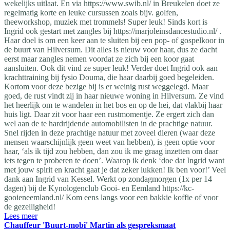
wekelijks uitlaat. En via https://www.swib.nl/ in Breukelen doet ze
regelmatig korte en leuke cursussen zoals bijv. golfen,
theeworkshop, muziek met trommels! Super leuk! Sinds kort is
Ingrid ook gestart met zangles bij https://marjoleinsdancestudio.nl/ .
Haar doel is om een keer aan te sluiten bij een pop- of gospelkoor in
de buurt van Hilversum. Dit alles is nieuw voor haar, dus ze dacht
eerst maar zangles nemen voordat ze zich bij een koor gaat
aansluiten. Ook dit vind ze super leuk! Verder doet Ingrid ook aan
krachttraining bij fysio Douma, die haar daarbij goed begeleiden.
Kortom voor deze bezige bij is er weinig rust weggelegd. Maar
goed, de rust vindt zij in haar nieuwe woning in Hilversum. Ze vind
het heerlijk om te wandelen in het bos en op de hei, dat vlakbij haar
huis ligt. Daar zit voor haar een rustmomentje. Ze ergert zich dan
wel aan de te hardrijdende automobilisten in de prachtige natuur.
Snel rijden in deze prachtige natuur met zoveel dieren (waar deze
mensen waarschijnlijk geen weet van hebben), is geen optie voor
haar, ‘als ik tijd zou hebben, dan zou ik me graag inzetten om daar
iets tegen te proberen te doen’. Waarop ik denk ‘doe dat Ingrid want
met jouw spirit en kracht gaat je dat zeker lukken! Ik ben voor!’ Veel
dank aan Ingrid van Kessel. Werkt op zondagmorgen (1x per 14
dagen) bij de Kynologenclub Gooi- en Eemland https://kc-
gooieneemland.nl/ Kom eens langs voor een bakkie koffie of voor
de gezelligheid!
Lees meer
Chauffeur 'Buurt-mobi' Martin als gespreksmaat