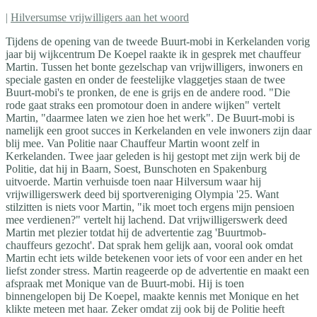
|
Hilversumse vrijwilligers aan het woord
Tijdens de opening van de tweede Buurt-mobi in Kerkelanden vorig
jaar bij wijkcentrum De Koepel raakte ik in gesprek met chauffeur
Martin. Tussen het bonte gezelschap van vrijwilligers, inwoners en
speciale gasten en onder de feestelijke vlaggetjes staan de twee
Buurt-mobi's te pronken, de ene is grijs en de andere rood. "Die
rode gaat straks een promotour doen in andere wijken" vertelt
Martin, "daarmee laten we zien hoe het werk". De Buurt-mobi is
namelijk een groot succes in Kerkelanden en vele inwoners zijn daar
blij mee. Van Politie naar Chauffeur Martin woont zelf in
Kerkelanden. Twee jaar geleden is hij gestopt met zijn werk bij de
Politie, dat hij in Baarn, Soest, Bunschoten en Spakenburg
uitvoerde. Martin verhuisde toen naar Hilversum waar hij
vrijwilligerswerk deed bij sportvereniging Olympia '25. Want
stilzitten is niets voor Martin, "ik moet toch ergens mijn pensioen
mee verdienen?" vertelt hij lachend. Dat vrijwilligerswerk deed
Martin met plezier totdat hij de advertentie zag 'Buurtmob-
chauffeurs gezocht'. Dat sprak hem gelijk aan, vooral ook omdat
Martin echt iets wilde betekenen voor iets of voor een ander en het
liefst zonder stress. Martin reageerde op de advertentie en maakt een
afspraak met Monique van de Buurt-mobi. Hij is toen
binnengelopen bij De Koepel, maakte kennis met Monique en het
klikte meteen met haar. Zeker omdat zij ook bij de Politie heeft