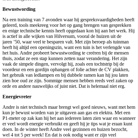
Bewustwording
Na een training van 7 avonden waar hij gespreksvaardigheden heeft
geleerd, tools meekreeg voor het op gang brengen van gesprekken
en enige technische kennis heeft opgedaan kon hij aan het werk. Hij
is actief in alle wijken van Hilversum, vooral de huizen uit de
jaren ’50, waar veel te besparen valt. Met zijn beroep als tuinman
heeft hij altijd een openingszin, want een tuin is het verlengde van
het huis. Andre probeert bewustwording te creëren bij de mensen
thuis, zodat ze een stap kunnen zetten naar verandering. Het zijn
vaak de simpele dingen, vervolgt hij, zoals een tochtstrip bij de
voordeur en een gordijn ophangen of folie achter de CV plakken,
het gebruik van ledlampen en bij dubbele ramen kan hij jou laten
zien hoe oud ze zijn. Sommige mensen hebben reeds veel zaken op
orde en andere nauwelijks of juist niet. Dat is helemaal niet erg.
Energievreter
Andre is niet technisch maar brengt wel goed nieuws, want met hem
kun je bewust worden van je uitgaven aan gas en elektra. Met een
P1-meter op zak kan hij het aan iedereen laten zien waar en wanneer
er veel wordt energie verbruikt en geeft hij je tips wat je eraan kunt
doen. In de winter heeft Andre veel gezinnen en huizen bezocht,
wel 4 tot 5 per week! En dat is ook nodig want er zijn veel