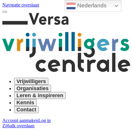
Nederlands
Navigatie overslaan
Vrijwilligers
Organisaties
Leren & inspireren
Kennis
Contact
Account aanmaken
Log in
Zijbalk overslaan