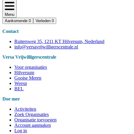
Menu
Aankomende
0
Verleden
0
Contact
Ruitersweg 35, 1211 KT Hilversum, Nederland
info@versavrijwilligerscentrale.nl
Versa Vrijwilligerscentrale
Voor organisaties
Hilversum
Gooise Meren
Weesp
BEL
Doe mee
Activiteiten
Zoek Organisaties
Organisatie toevoegen
Account aanmaken
Log in