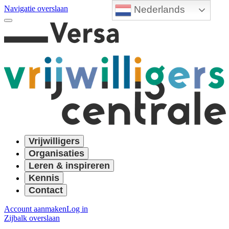
Nederlands
Navigatie overslaan
Vrijwilligers
Organisaties
Leren & inspireren
Kennis
Contact
Account aanmaken
Log in
Zijbalk overslaan