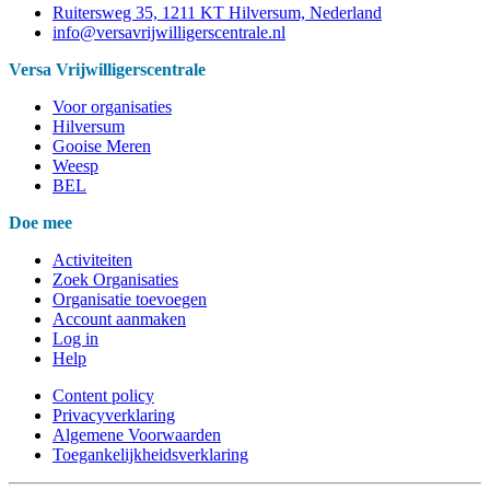
Ruitersweg 35, 1211 KT Hilversum, Nederland
info@versavrijwilligerscentrale.nl
Versa Vrijwilligerscentrale
Voor organisaties
Hilversum
Gooise Meren
Weesp
BEL
Doe mee
Activiteiten
Zoek Organisaties
Organisatie toevoegen
Account aanmaken
Log in
Help
Content policy
Privacyverklaring
Algemene Voorwaarden
Toegankelijkheidsverklaring