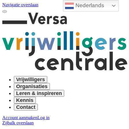
Nederlands
Navigatie overslaan
Vrijwilligers
Organisaties
Leren & inspireren
Kennis
Contact
Account aanmaken
Log in
Zijbalk overslaan