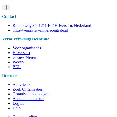
Contact
Ruitersweg 35, 1211 KT Hilversum, Nederland
info@versavrijwilligerscentrale.nl
Versa Vrijwilligerscentrale
Voor organisaties
Hilversum
Gooise Meren
Weesp
BEL
Doe mee
Activiteiten
Zoek Organisaties
Organisatie toevoegen
Account aanmaken
Log in
Help
Content policy