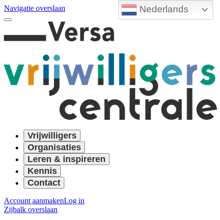
Nederlands
Navigatie overslaan
Vrijwilligers
Organisaties
Leren & inspireren
Kennis
Contact
Account aanmaken
Log in
Zijbalk overslaan