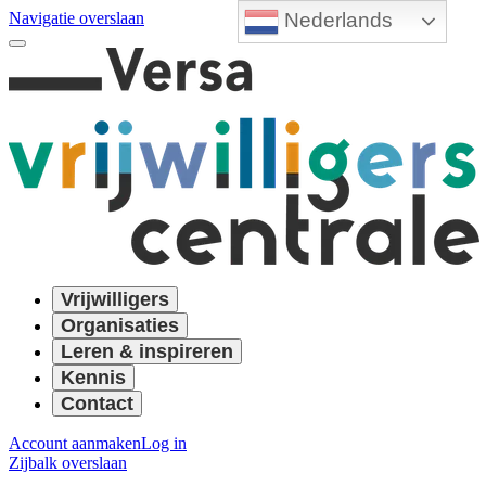
Nederlands
Navigatie overslaan
Vrijwilligers
Organisaties
Leren & inspireren
Kennis
Contact
Account aanmaken
Log in
Zijbalk overslaan