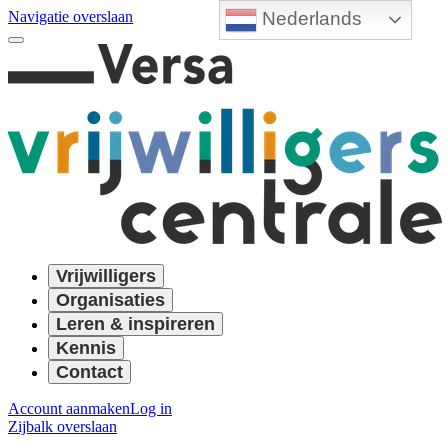
Nederlands
Navigatie overslaan
Vrijwilligers
Organisaties
Leren & inspireren
Kennis
Contact
Account aanmaken
Log in
Zijbalk overslaan