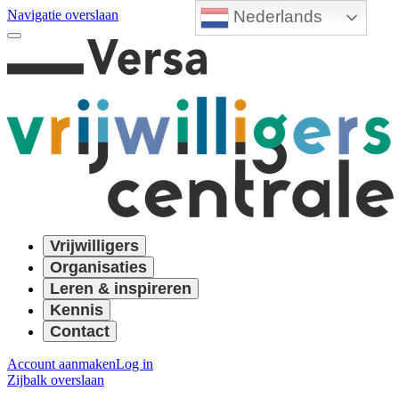
Nederlands
Navigatie overslaan
Vrijwilligers
Organisaties
Leren & inspireren
Kennis
Contact
Account aanmaken
Log in
Zijbalk overslaan