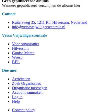
Geen gepubliceerde albums
Wanneer gepubliceerd verschijnen de albums hier
Contact
Ruitersweg 35, 1211 KT Hilversum, Nederland
info@versavrijwilligerscentrale.nl
Versa Vrijwilligerscentrale
Voor organisaties
Hilversum
Gooise Meren
Weesp
BEL
Doe mee
Activiteiten
Zoek Organisaties
Organisatie toevoegen
Account aanmaken
Log in
Help
Content policy