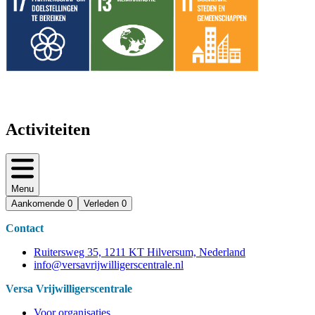
Activiteiten
Menu
Aankomende
0
Verleden
0
Contact
Ruitersweg 35, 1211 KT Hilversum, Nederland
info@versavrijwilligerscentrale.nl
Versa Vrijwilligerscentrale
Voor organisaties