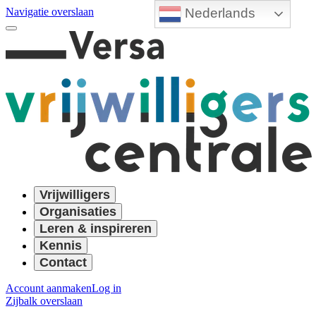
Nederlands
Navigatie overslaan
Vrijwilligers
Organisaties
Leren & inspireren
Kennis
Contact
Account aanmaken
Log in
Zijbalk overslaan