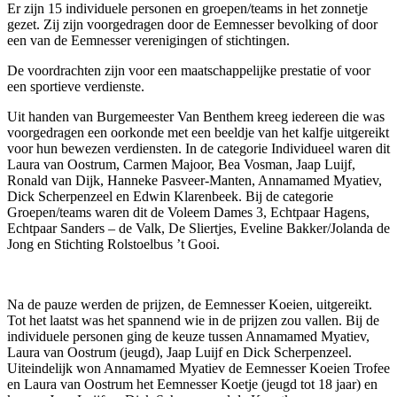
Er zijn 15 individuele personen en groepen/teams in het zonnetje
gezet. Zij zijn voorgedragen door de Eemnesser bevolking of door
een van de Eemnesser verenigingen of stichtingen.
De voordrachten zijn voor een maatschappelijke prestatie of voor
een sportieve verdienste.
Uit handen van Burgemeester Van Benthem kreeg iedereen die was
voorgedragen een oorkonde met een beeldje van het kalfje uitgereikt
voor hun bewezen verdiensten. In de categorie Individueel waren dit
Laura van Oostrum, Carmen Majoor, Bea Vosman, Jaap Luijf,
Ronald van Dijk, Hanneke Pasveer-Manten, Annamamed Myatiev,
Dick Scherpenzeel en Edwin Klarenbeek. Bij de categorie
Groepen/teams waren dit de Voleem Dames 3, Echtpaar Hagens,
Echtpaar Sanders – de Valk, De Sliertjes, Eveline Bakker/Jolanda de
Jong en Stichting Rolstoelbus ’t Gooi.
Na de pauze werden de prijzen, de Eemnesser Koeien, uitgereikt.
Tot het laatst was het spannend wie in de prijzen zou vallen. Bij de
individuele personen ging de keuze tussen Annamamed Myatiev,
Laura van Oostrum (jeugd), Jaap Luijf en Dick Scherpenzeel.
Uiteindelijk won Annamamed Myatiev de Eemnesser Koeien Trofee
en Laura van Oostrum het Eemnesser Koetje (jeugd tot 18 jaar) en