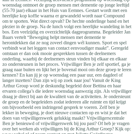
woensdag ontmoet de groep mensen met dementie op jonge leeftijd
(55-70 jaar) elkaar in het Huis van Eemnes. Gestart wordt met een
heerlijke kop koffie waarna er gewandeld wordt naar Compound
om te sporten. Wat direct opvalt? De hechte onderlinge band en het
plezier in de groep. Na de lunch volgt een heerlijke wandeling in het
bos. Een veelzijdig en overzichtelijk dagprogramma. Begeleider Jan
Baars vertelt “Beweging helpt mensen met dementie te
herontdekken dat ze nog zoveel dingen wél kunnen. Sport en spel
verbindt wat het leggen van contact eenvoudiger maakt”. Geregeld
ontstaan er dan ook mooie gesprekken tussen de deelnemers
onderling, waarbij de deelnemers steun vinden bij elkaar en elkaar
zo ondersteunen in het proces. Vrijwilliger Ben je zelf sportief, ga je
graag naar buiten en lijkt het je bovenal mooi om deze groep te leren
kennen? En kan jij je op woensdag een paar uur, een dagdeel of
langer inzetten? Dan zijn wij op zoek naar jou! Vanuit de King
Arthur Group word je deskundig begeleid door Bettina en haar
ervaren collega’s die iedere woensdag aanwezig zijn. Als vrijwilliger
draag je direct bij aan de kwaliteit van de activiteiten. Je ondersteunt
de groep en de begeleiders zodat iedereen alle ruimte en tijd krijgt
om bijvoorbeeld een indringend gesprek te voeren. Zelf ben je
lekker in beweging, je doet nieuwe contacten op en wist je dat het
doen van vrijwilligerswerk gelukkig maakt? Vrijwilligerscentrale
Ben je benieuwd of vrijwilligerswerk bij jou past? Of heb je vragen
over het werken als vrijwilligers bij de King Arthur Groep? Kijk op: