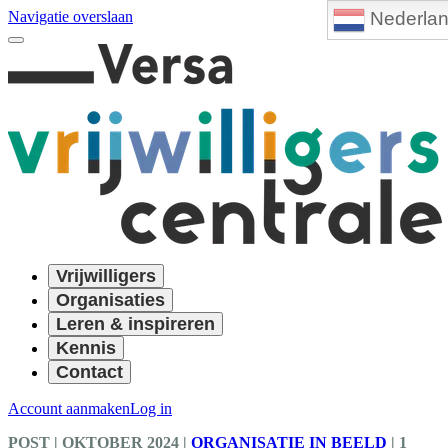
Nederla
Navigatie overslaan
Vrijwilligers
Organisaties
Leren & inspireren
Kennis
Contact
Account aanmaken
Log in
POST
| OKTOBER 2024
|
ORGANISATIE IN BEELD
|
1