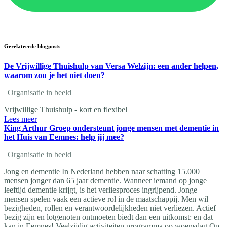
Gerelateerde blogposts
De Vrijwillige Thuishulp van Versa Welzijn: een ander helpen,
waarom zou je het niet doen?
|
Organisatie in beeld
Vrijwillige Thuishulp - kort en flexibel
Lees meer
King Arthur Groep ondersteunt jonge mensen met dementie in
het Huis van Eemnes: help jij mee?
|
Organisatie in beeld
Jong en dementie In Nederland hebben naar schatting 15.000
mensen jonger dan 65 jaar dementie. Wanneer iemand op jonge
leeftijd dementie krijgt, is het verliesproces ingrijpend. Jonge
mensen spelen vaak een actieve rol in de maatschappij. Men wil
bezigheden, rollen en verantwoordelijkheden niet verliezen. Actief
bezig zijn en lotgenoten ontmoeten biedt dan een uitkomst: en dat
kan in Eemnes! Veelzijdig activiteiten programma op woensdag Op