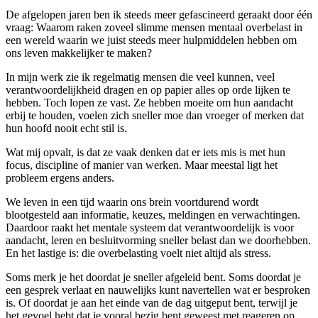
De afgelopen jaren ben ik steeds meer gefascineerd geraakt door één
vraag: Waarom raken zoveel slimme mensen mentaal overbelast in
een wereld waarin we juist steeds meer hulpmiddelen hebben om
ons leven makkelijker te maken?
In mijn werk zie ik regelmatig mensen die veel kunnen, veel
verantwoordelijkheid dragen en op papier alles op orde lijken te
hebben. Toch lopen ze vast. Ze hebben moeite om hun aandacht
erbij te houden, voelen zich sneller moe dan vroeger of merken dat
hun hoofd nooit echt stil is.
Wat mij opvalt, is dat ze vaak denken dat er iets mis is met hun
focus, discipline of manier van werken. Maar meestal ligt het
probleem ergens anders.
We leven in een tijd waarin ons brein voortdurend wordt
blootgesteld aan informatie, keuzes, meldingen en verwachtingen.
Daardoor raakt het mentale systeem dat verantwoordelijk is voor
aandacht, leren en besluitvorming sneller belast dan we doorhebben.
En het lastige is: die overbelasting voelt niet altijd als stress.
Soms merk je het doordat je sneller afgeleid bent. Soms doordat je
een gesprek verlaat en nauwelijks kunt navertellen wat er besproken
is. Of doordat je aan het einde van de dag uitgeput bent, terwijl je
het gevoel hebt dat je vooral bezig bent geweest met reageren op