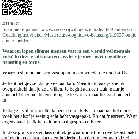
#119037
Scan me of ga naar www.versavrijwilligerscentrale.nl/o/Comenzar-
Coaching/activiteiten/Masterclass-cognitieve-belasting/119037 om je
aan te melden
Waarom lopen slimme mensen vast in een wereld vol mentale
ruis? In deze gratis masterclass leer je meer over cognitieve
belasting en focus.
Waarom slimme mensen vastlopen in een wereld die nooit stil is.
Je hebt het gevoel dat je veel aankan. Maar toch raak je sneller
overprikkeld dan je zou willen. Je begint aan een taak, maar je
aandacht is er niet helemaal bij. Je leest iets, maar het zakt niet echt
in.
Je dag zit vol informatie, keuzes en prikkels… maar aan het einde
voelt het alsof je weinig echt hebt vastgepakt. En dat frustreert. Want
ergens weet je: ik kan dit normaal gesproken beter.
In deze gratis masterclass ontdek je waarom je brein overbelast raakt
en hoe je meer rust, focus en helderheid creëert in een wereld vol