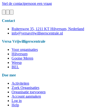
Stel de contactpersoon een vraag
Contact
Ruitersweg 35, 1211 KT Hilversum, Nederland
info@versavrijwilligerscentrale.nl
Versa Vrijwilligerscentrale
Voor organisaties
Hilversum
Gooise Meren
Weesp
BEL
Doe mee
Activiteiten
Zoek Organisaties
Organisatie toevoegen
Account aanmaken
Log in
Help