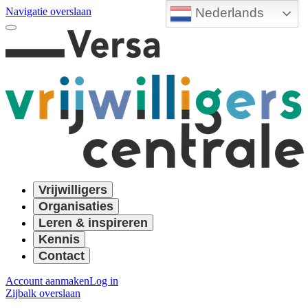
Nederlands
Navigatie overslaan
Vrijwilligers
Organisaties
Leren & inspireren
Kennis
Contact
Account aanmaken
Log in
Zijbalk overslaan