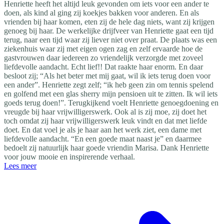
Henriette heeft het altijd leuk gevonden om iets voor een ander te
doen, als kind al ging zij koekjes bakken voor anderen. En als
vrienden bij haar komen, eten zij de hele dag niets, want zij krijgen
genoeg bij haar. De werkelijke drijfveer van Henriette gaat een tijd
terug, naar een tijd waar zij liever niet over praat. De plaats was een
ziekenhuis waar zij met eigen ogen zag en zelf ervaarde hoe de
gastvrouwen daar iedereen zo vriendelijk verzorgde met zoveel
liefdevolle aandacht. Echt lief!! Dat raakte haar enorm. En daar
besloot zij; “Als het beter met mij gaat, wil ik iets terug doen voor
een ander”. Henriette zegt zelf; “ik heb geen zin om tennis spelend
en golfend met een glas sherry mijn pensioen uit te zitten. Ik wil iets
goeds terug doen!”. Terugkijkend voelt Henriette genoegdoening en
vreugde bij haar vrijwilligerswerk. Ook al is zij moe, zij doet het
toch omdat zij haar vrijwilligerswerk leuk vindt en dat met liefde
doet. En dat voel je als je haar aan het werk ziet, een dame met
liefdevolle aandacht. “En een goede maat naast je” en daarmee
bedoelt zij natuurlijk haar goede vriendin Marisa. Dank Henriette
voor jouw mooie en inspirerende verhaal.
Lees meer