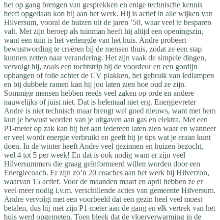
het op gang brengen van gesprekken en enige technische kennis
heeft opgedaan kon hij aan het werk. Hij is actief in alle wijken van
Hilversum, vooral de huizen uit de jaren ’50, waar veel te besparen
valt. Met zijn beroep als tuinman heeft hij altijd een openingszin,
want een tuin is het verlengde van het huis. Andre probeert
bewustwording te creëren bij de mensen thuis, zodat ze een stap
kunnen zetten naar verandering. Het zijn vaak de simpele dingen,
vervolgt hij, zoals een tochtstrip bij de voordeur en een gordijn
ophangen of folie achter de CV plakken, het gebruik van ledlampen
en bij dubbele ramen kan hij jou laten zien hoe oud ze zijn.
Sommige mensen hebben reeds veel zaken op orde en andere
nauwelijks of juist niet. Dat is helemaal niet erg. Energievreter
Andre is niet technisch maar brengt wel goed nieuws, want met hem
kun je bewust worden van je uitgaven aan gas en elektra. Met een
P1-meter op zak kan hij het aan iedereen laten zien waar en wanneer
er veel wordt energie verbruikt en geeft hij je tips wat je eraan kunt
doen. In de winter heeft Andre veel gezinnen en huizen bezocht,
wel 4 tot 5 per week! En dat is ook nodig want er zijn veel
Hilversummers die graag geïnformeerd willen worden door een
Energiecoach. Er zijn zo’n 20 coaches aan het werk bij Hilverzon,
waarvan 15 actief. Voor de maanden maart en april hebben ze er
veel meer nodig i.v.m. verschillende acties van gemeente Hilversum.
Andre vervolgt met een voorbeeld dat een gezin heel veel moest
betalen, dus hij met zijn P1-meter aan de gang en elk vertrek van het
huis werd opgemeten. Toen bleek dat de vloerverwarming in de