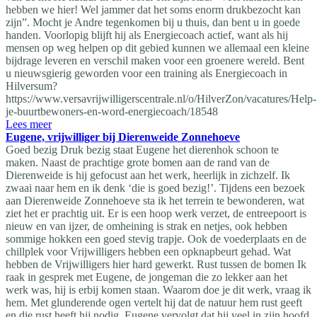
hebben we hier! Wel jammer dat het soms enorm drukbezocht kan
zijn”. Mocht je Andre tegenkomen bij u thuis, dan bent u in goede
handen. Voorlopig blijft hij als Energiecoach actief, want als hij
mensen op weg helpen op dit gebied kunnen we allemaal een kleine
bijdrage leveren en verschil maken voor een groenere wereld. Bent
u nieuwsgierig geworden voor een training als Energiecoach in
Hilversum?
https://www.versavrijwilligerscentrale.nl/o/HilverZon/vacatures/Help-
je-buurtbewoners-en-word-energiecoach/18548
Lees meer
Eugene, vrijwilliger bij Dierenweide Zonnehoeve
Goed bezig Druk bezig staat Eugene het dierenhok schoon te
maken. Naast de prachtige grote bomen aan de rand van de
Dierenweide is hij gefocust aan het werk, heerlijk in zichzelf. Ik
zwaai naar hem en ik denk ‘die is goed bezig!’. Tijdens een bezoek
aan Dierenweide Zonnehoeve sta ik het terrein te bewonderen, wat
ziet het er prachtig uit. Er is een hoop werk verzet, de entreepoort is
nieuw en van ijzer, de omheining is strak en netjes, ook hebben
sommige hokken een goed stevig trapje. Ook de voederplaats en de
chillplek voor Vrijwilligers hebben een opknapbeurt gehad. Wat
hebben de Vrijwilligers hier hard gewerkt. Rust tussen de bomen Ik
raak in gesprek met Eugene, de jongeman die zo lekker aan het
werk was, hij is erbij komen staan. Waarom doe je dit werk, vraag ik
hem. Met glunderende ogen vertelt hij dat de natuur hem rust geeft
en die rust heeft hij nodig. Eugene vervolgt dat hij veel in zijn hoofd