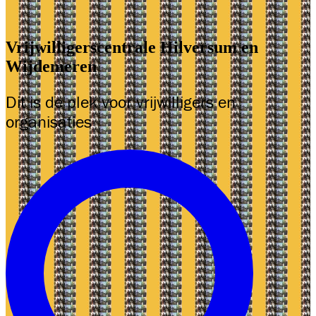
Vrijwilligerscentrale Hilversum en
Wijdemeren
Dit is de plek voor vrijwilligers en
organisaties