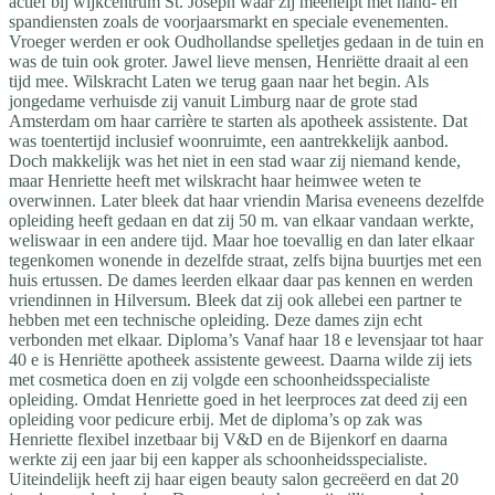
actief bij wijkcentrum St. Joseph waar zij meehelpt met hand- en
spandiensten zoals de voorjaarsmarkt en speciale evenementen.
Vroeger werden er ook Oudhollandse spelletjes gedaan in de tuin en
was de tuin ook groter. Jawel lieve mensen, Henriëtte draait al een
tijd mee. Wilskracht Laten we terug gaan naar het begin. Als
jongedame verhuisde zij vanuit Limburg naar de grote stad
Amsterdam om haar carrière te starten als apotheek assistente. Dat
was toentertijd inclusief woonruimte, een aantrekkelijk aanbod.
Doch makkelijk was het niet in een stad waar zij niemand kende,
maar Henriette heeft met wilskracht haar heimwee weten te
overwinnen. Later bleek dat haar vriendin Marisa eveneens dezelfde
opleiding heeft gedaan en dat zij 50 m. van elkaar vandaan werkte,
weliswaar in een andere tijd. Maar hoe toevallig en dan later elkaar
tegenkomen wonende in dezelfde straat, zelfs bijna buurtjes met een
huis ertussen. De dames leerden elkaar daar pas kennen en werden
vriendinnen in Hilversum. Bleek dat zij ook allebei een partner te
hebben met een technische opleiding. Deze dames zijn echt
verbonden met elkaar. Diploma’s Vanaf haar 18 e levensjaar tot haar
40 e is Henriëtte apotheek assistente geweest. Daarna wilde zij iets
met cosmetica doen en zij volgde een schoonheidsspecialiste
opleiding. Omdat Henriette goed in het leerproces zat deed zij een
opleiding voor pedicure erbij. Met de diploma’s op zak was
Henriette flexibel inzetbaar bij V&D en de Bijenkorf en daarna
werkte zij een jaar bij een kapper als schoonheidsspecialiste.
Uiteindelijk heeft zij haar eigen beauty salon gecreëerd en dat 20