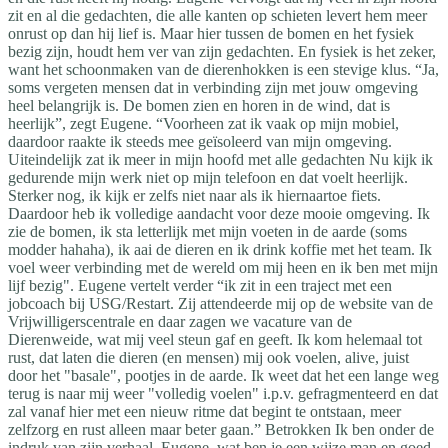
zit en al die gedachten, die alle kanten op schieten levert hem meer
onrust op dan hij lief is. Maar hier tussen de bomen en het fysiek
bezig zijn, houdt hem ver van zijn gedachten. En fysiek is het zeker,
want het schoonmaken van de dierenhokken is een stevige klus. “Ja,
soms vergeten mensen dat in verbinding zijn met jouw omgeving
heel belangrijk is. De bomen zien en horen in de wind, dat is
heerlijk”, zegt Eugene. “Voorheen zat ik vaak op mijn mobiel,
daardoor raakte ik steeds mee geïsoleerd van mijn omgeving.
Uiteindelijk zat ik meer in mijn hoofd met alle gedachten Nu kijk ik
gedurende mijn werk niet op mijn telefoon en dat voelt heerlijk.
Sterker nog, ik kijk er zelfs niet naar als ik hiernaartoe fiets.
Daardoor heb ik volledige aandacht voor deze mooie omgeving. Ik
zie de bomen, ik sta letterlijk met mijn voeten in de aarde (soms
modder hahaha), ik aai de dieren en ik drink koffie met het team. Ik
voel weer verbinding met de wereld om mij heen en ik ben met mijn
lijf bezig". Eugene vertelt verder “ik zit in een traject met een
jobcoach bij USG/Restart. Zij attendeerde mij op de website van de
Vrijwilligerscentrale en daar zagen we vacature van de
Dierenweide, wat mij veel steun gaf en geeft. Ik kom helemaal tot
rust, dat laten die dieren (en mensen) mij ook voelen, alive, juist
door het "basale", pootjes in de aarde. Ik weet dat het een lange weg
terug is naar mij weer "volledig voelen" i.p.v. gefragmenteerd en dat
zal vanaf hier met een nieuw ritme dat begint te ontstaan, meer
zelfzorg en rust alleen maar beter gaan.” Betrokken Ik ben onder de
indruk van zijn verhaal. Eugene, wat ben je een wijze man en goed