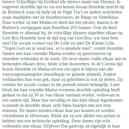
trouwe Vrijwilliger bij Eemhart (de nieuwe naam van Sherpa). In
ongeveer dezelfde tijd en via een kennis kwam Henriette terecht bij
de Riebeeck waar zij hielp bij de High Tea’s en andere activiteiten
zoals maaltijden met de buurtbewoners, de Bingo en Sinterklaas.
Daar werkte zij met Malika en deed dat met plezier, daarna is de
Riebeeck overgegaan naar Buurthuis ZO-Samen. Ook dit deed
Henriëtte er allemaal bij, de vrijwillige klussen stapelden elkaar op.
Gert Bos Henriette kent de tijd nog van Gert Bos, wie kent hem
niet? De sociale werker van De Lelie en later De Kleine Lelie.
“Tegen Gert zei je nooit nee. zo’n aimabele man”, vertelt Henriëtte.
Samen met haar vriendin Marisa werden zij gastvrouwen op
meerdere ochtenden in de week. De twee dames vulde elkaar aan en
herkenden elkaars drive, beide echte doorzetters. In de Corona tijd
kozen Henriette en Marisa ervoor om open te blijven met alle
voorzorgsmaatregelen (mondkapje en gepaste afstand). Andere
verklaarden hun voor gek, maar zij geloofden in wat zij deden. Zij
vonden het sociale contact in die periode enorm belangrijk. Later
bleek dat haar vriendin Marisa eveneens dezelfde opleiding heeft
gedaan en dat zij 50 m. van elkaar vandaan werkte, weliswaar in
een andere tijd. Maar hoe toevallig en dan later elkaar tegenkomen
wonende in dezelfde straat, zelfs bijna buurtjes met een huis
ertussen. De dames leerden elkaar daar pas kennen en werden
vriendinnen in Hilversum. Bleek dat zij ook allebei een partner te
hebben met een technische opleiding. Deze dames zijn echt
verbonden met elkaar. Drijfveer Dat gastvrije zit eigenlijk in haar.