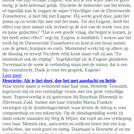
bezig, je hebt helemaal gelijk. Nicolette de beheerder van het terrein,
of eigenlijk kan ik zeggen de super-Vrijwilliger van de Dierenweide
Zonnehoeve, is heel blij met Eugene. Hij werkt goed door, pakt het
prima op en werkt fijn mee met het team. Tot slot Eugene, heeft het
effect van deze natuur ook invloed op de rest van de week voor jou
en jouw gedachtes? “Dat is een goede vraag, dat begint te komen, ja
het heeft zeker effect” zegt hij. Eugene is inmiddels 5 weken aan het
werk bij de Dierenweide Zonnehoeve en kent al een hoop namen
van de geiten, konijnen en ezels. Momenteel werkt hij op alleen op
de dinsdag en terwijl Nicolette erbij komt staan vult zij aan “En
binnenkort ook de vrijdag”. Tegelijkertijd zie ik Eugene glunderen.
Tweemaal in de week in verbinding staan met de natuur, dat is een
fijn vooruitzicht. Dank je voor het gesprek, Eugene!
Lees meer
Henriette: Als je het doet, doe het met aandacht en liefde
Haar mooie naam is vernoemd naar haar oma, Henriette Toussaint,
tegenover mij zit een veelzijdige vrouw met een grote vrijwillige
inzet. Tegenwoordig is zij gastvrouw bij Buurthuis Bloemrijk in
Hilversum Zuid. Samen met haar vriendin Marisa Franken
verzorgen zij de donderdagochtend, waar tevens de inloop is voor
computerhulp en een tekenclub. Op de dinsdagmiddag werkt zij
sinds enkele maanden bij Weg & Wijzer, dat voelt als een verdieping
voor haar. Mensen zien, aanvoelen en welkom heten met een kop
koffie/thee, dat voelt goed en nuttig. Daarnaast is Henriette af en toe