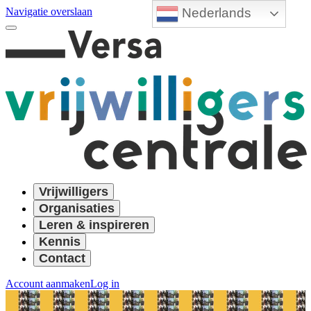
Nederlands
Navigatie overslaan
Vrijwilligers
Organisaties
Leren & inspireren
Kennis
Contact
Account aanmaken
Log in