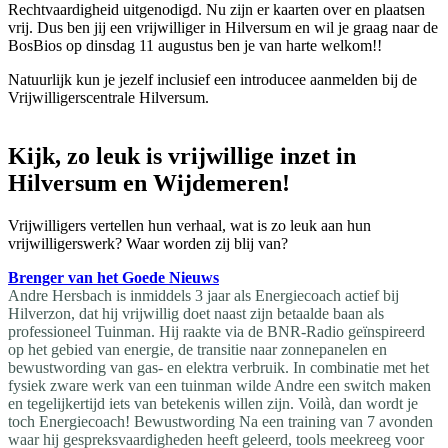
Rechtvaardigheid uitgenodigd. Nu zijn er kaarten over en plaatsen
vrij. Dus ben jij een vrijwilliger in Hilversum en wil je graag naar de
BosBios op dinsdag 11 augustus ben je van harte welkom!!
Natuurlijk kun je jezelf inclusief een introducee aanmelden bij de
Vrijwilligerscentrale Hilversum.
Kijk, zo leuk is vrijwillige inzet in
Hilversum en Wijdemeren!
Vrijwilligers vertellen hun verhaal, wat is zo leuk aan hun
vrijwilligerswerk? Waar worden zij blij van?
Brenger van het Goede Nieuws
Andre Hersbach is inmiddels 3 jaar als Energiecoach actief bij
Hilverzon, dat hij vrijwillig doet naast zijn betaalde baan als
professioneel Tuinman. Hij raakte via de BNR-Radio geïnspireerd
op het gebied van energie, de transitie naar zonnepanelen en
bewustwording van gas- en elektra verbruik. In combinatie met het
fysiek zware werk van een tuinman wilde Andre een switch maken
en tegelijkertijd iets van betekenis willen zijn. Voilà, dan wordt je
toch Energiecoach! Bewustwording Na een training van 7 avonden
waar hij gespreksvaardigheden heeft geleerd, tools meekreeg voor