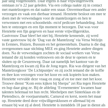
jaar lang volgehouden. Daar ergens is haar vrijwilligerswerk
ontstaan zo’n 22 jaar geleden. Via een collega raakte zij in contact
met mantelzorgers en dat raakte een snaar. Onvermoeibaar een ander
verzorgen en vaak een dierbaar iemand. Henriette besloot om mee te
doen met de verwendagen voor de mantelzorgers en hen te
verwennen met een schoonheids- en/of pedicure behandeling. Juist
hen te ontzorgen en een fijn moment te bezorgen. Dat was voor
Henriette een fijn gegeven en haar eerste vrijwilligersklus.
Gastvrouw Daar bleef het niet bij, Henriette kennende, zij werd
vaste gastvrouw bij de ‘Dag van de Mantelzorg’ via Versa Welzijn
in Eemnes, Huizen, Bussum en het gemeentehuis. Daarna is die dag
overgenomen naar stichting MEE en ging Henriette andere dingen
doen. Na de verwendagen zochten de sociaal werkers van Versa
iemand die zij konden vertrouwen om de deur te openen en te
sluiten op de Geuzenweg. Daar zat namelijk het kantoor van de
Mantelzorg en kwam zij Ria de Jong tegen. Ria was dirigent van het
Mantelzorgkoor ‘De Lichtpuntjes’ en zij zocht iemand die de koffie
en thee kon verzorgen voor het koor en ook kopieën kon maken.
Henriette vervulde deze vraag en zong af en toe mee met het koor.
Trouwe dienst “Kom eens kijken bij Sherpa” zei Ria tegen Henriette
en hup daar ging ze. Bij de afdeling ‘Evenementen’ kwamen haar
talenten helemaal tot hun recht. Meehelpen met Sinterklaas en de
Pietendisco, de voorjaarsmarkt, Carnaval en kerst, noem het maar
op. Henriette deed deze vrijwilligersklussen er allemaal bij en
ernaast bij wat zij al deed. Henriette is inmiddels 18 jaar in dienst als