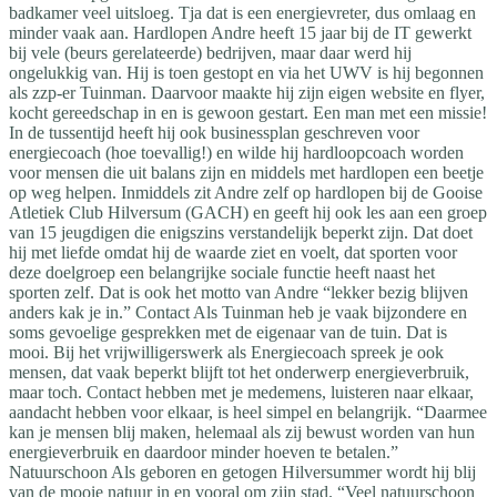
badkamer veel uitsloeg. Tja dat is een energievreter, dus omlaag en
minder vaak aan. Hardlopen Andre heeft 15 jaar bij de IT gewerkt
bij vele (beurs gerelateerde) bedrijven, maar daar werd hij
ongelukkig van. Hij is toen gestopt en via het UWV is hij begonnen
als zzp-er Tuinman. Daarvoor maakte hij zijn eigen website en flyer,
kocht gereedschap in en is gewoon gestart. Een man met een missie!
In de tussentijd heeft hij ook businessplan geschreven voor
energiecoach (hoe toevallig!) en wilde hij hardloopcoach worden
voor mensen die uit balans zijn en middels met hardlopen een beetje
op weg helpen. Inmiddels zit Andre zelf op hardlopen bij de Gooise
Atletiek Club Hilversum (GACH) en geeft hij ook les aan een groep
van 15 jeugdigen die enigszins verstandelijk beperkt zijn. Dat doet
hij met liefde omdat hij de waarde ziet en voelt, dat sporten voor
deze doelgroep een belangrijke sociale functie heeft naast het
sporten zelf. Dat is ook het motto van Andre “lekker bezig blijven
anders kak je in.” Contact Als Tuinman heb je vaak bijzondere en
soms gevoelige gesprekken met de eigenaar van de tuin. Dat is
mooi. Bij het vrijwilligerswerk als Energiecoach spreek je ook
mensen, dat vaak beperkt blijft tot het onderwerp energieverbruik,
maar toch. Contact hebben met je medemens, luisteren naar elkaar,
aandacht hebben voor elkaar, is heel simpel en belangrijk. “Daarmee
kan je mensen blij maken, helemaal als zij bewust worden van hun
energieverbruik en daardoor minder hoeven te betalen.”
Natuurschoon Als geboren en getogen Hilversummer wordt hij blij
van de mooie natuur in en vooral om zijn stad. “Veel natuurschoon