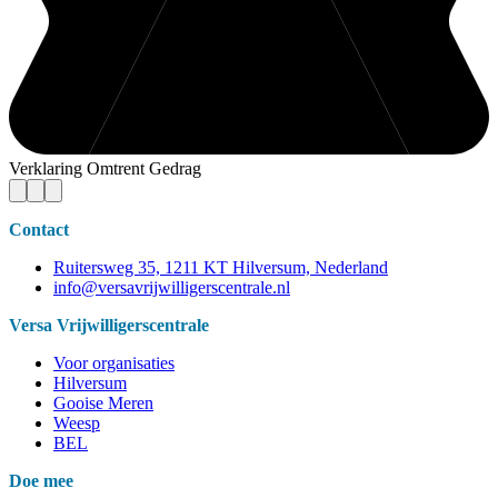
Verklaring Omtrent Gedrag
Contact
Ruitersweg 35, 1211 KT Hilversum, Nederland
info@versavrijwilligerscentrale.nl
Versa Vrijwilligerscentrale
Voor organisaties
Hilversum
Gooise Meren
Weesp
BEL
Doe mee