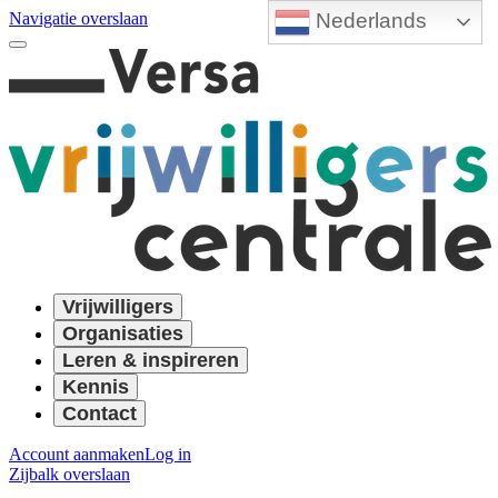
Nederlands
Navigatie overslaan
Vrijwilligers
Organisaties
Leren & inspireren
Kennis
Contact
Account aanmaken
Log in
Zijbalk overslaan