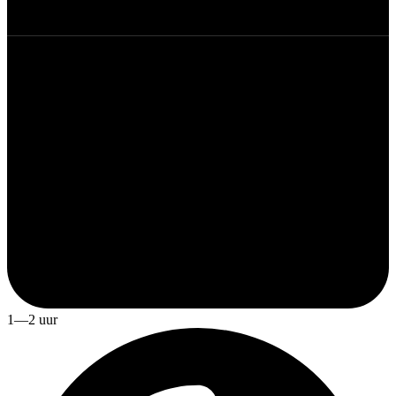
1—2 uur