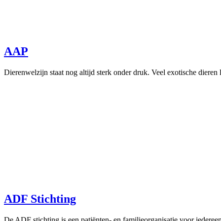
AAP
Dierenwelzijn staat nog altijd sterk onder druk. Veel exotische dieren l
ADF Stichting
De ADF stichting is een patiënten- en familieorganisatie voor iedereen 