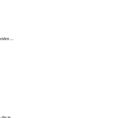
eiden ...
die te ...