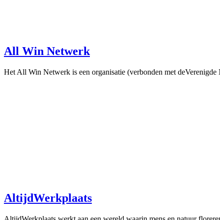
All Win Netwerk
Het All Win Netwerk is een organisatie (verbonden met deVerenigde Na
AltijdWerkplaats
AltijdWerkplaats werkt aan een wereld waarin mens en natuur floreren