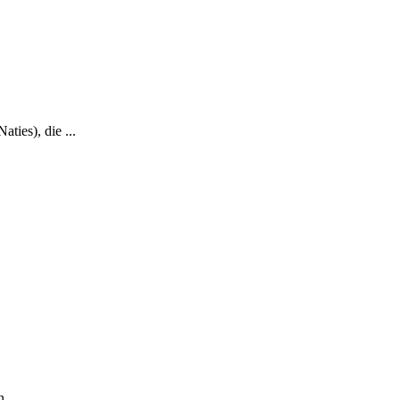
ties), die ...
 ...