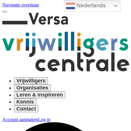
Nederlands
Navigatie overslaan
Vrijwilligers
Organisaties
Leren & inspireren
Kennis
Contact
Account aanmaken
Log in