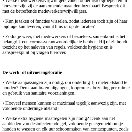
• Welke medewerkers/vrijwilligers vallen onder risicogroepen en in
hoeverre zijn zij de aankomende maanden inzetbaar? Bespreek dit
met de betreffende medewerkers/vrijwilligers.
• Kun je taken of functies wisselen, zodat iedereen toch zijn of haar
bijdrage kan leveren, vanuit huis of op de locatie?
• Zodra je weer, met medewerkers of bezoekers, samenkomt is het
belangrijk een corona-verantwoordelijke te hebben. Hij of zij houdt
toezicht op het naleven van regels, voldoende hygiëne en is
aanspreekpunt bij vragen hierover.
De werk- of uitvoeringslocatie
• Welke aanpassingen zijn nodig, om onderling 1,5 meter afstand te
houden? Denk aan in- en uitgangen, looproutes, bezetting per ruimte
en gebruik van sanitaire voorzieningen.
• Hoeveel mensen kunnen er maximaal tegelijk aanwezig zijn, met
voldoende onderlinge afstand?
• Welke extra hygiëne-maatregelen zijn nodig? Denk aan het
aanbieden van desinfecterende gel, voldoende gelegenheid om je
handen te wassen en elk uur schoonmaken van contactpunten, zoals