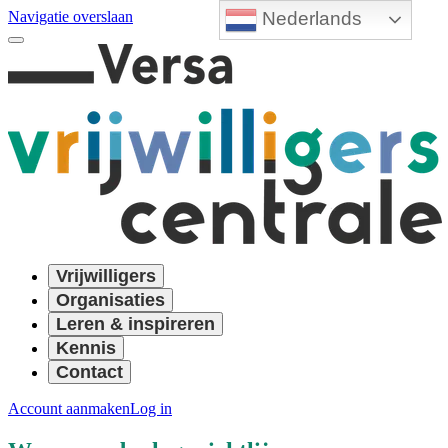
Nederlands
Navigatie overslaan
Vrijwilligers
Organisaties
Leren & inspireren
Kennis
Contact
Account aanmaken
Log in