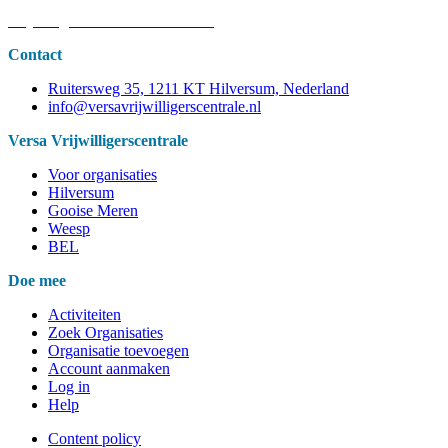
Vrijwilligers BEL aan het woord
Contact
Ruitersweg 35, 1211 KT Hilversum, Nederland
info@versavrijwilligerscentrale.nl
Versa Vrijwilligerscentrale
Voor organisaties
Hilversum
Gooise Meren
Weesp
BEL
Doe mee
Activiteiten
Zoek Organisaties
Organisatie toevoegen
Account aanmaken
Log in
Help
Content policy