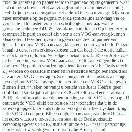
moet de aanvraag op papier worden ingediend bij de gemeente waar
u staat ingeschreven. Het aanvraagformulier dat u hiervoor nodig
heeft krijgt u van de organisatie die de VOG van u vraagt. Kijk voor
meer informatie op de pagina over de schriftelijke aanvraag via de
gemeente . De kosten voor een schriftelijke aanvraag via de
gemeente bedragen €41,35 . Voorkom extra kosten Op internet zijn
commerciële partijen actief die voor u een VOG-aanvraag kunnen
klaarzetten. Deze bedrijven zijn géén onderdeel of partner van
Justis. Laat u uw VOG-aanvraag klaarzetten door zo’n bedrijf? Dan
betaalt u eerst (verwerkings-)kosten aan dat bedrijf die tot tientallen
euro´s kunnen oplopen. Vervolgens betaalt u € 33,85 aan Justis voor
de behandeling van uw VOG-aanvraag. VOG-aanvragen die via
commerciële partijen worden ingediend komen ook bij Justis terecht.
Zij worden op dezelfde manier en in hetzelfde tempo behandeld als
alle andere VOG-aanvragen. Screeningsautoriteit Justis is als enige
bevoegd om VOG-aanvragen te beoordelen en VOG’s af te geven.
Binnen 1 tot 4 weken ontvangt u bericht van Justis Heeft u geen
strafblad? Dan krijgt u altijd een VOG. Heeft u wel een strafblad?
Bekijk de informatie over de beoordeling van de VOG-aanvraag . U
ontvangt de VOG altijd per post op het woonadres dat u in de
aanvraag opgeeft. Ook als u de aanvraag online heeft gedaan, krijgt
u de VOG via de post. Bij een digitale aanvraag gaat de VOG naar
het adres waarop u ingeschreven staat in de Basisregistratie
Persoonsgegevens (BRP). Justis stuurt de VOG naar u persoonlijk
en niet naar uw werkgever of organisatie Bron: justis.nl