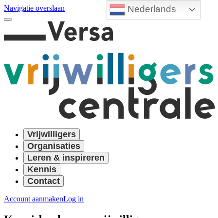
Nederlands
Navigatie overslaan
Vrijwilligers
Organisaties
Leren & inspireren
Kennis
Contact
Account aanmaken
Log in