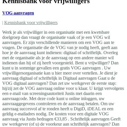
Kennisbank voor vrijwilligers
VOG aanvragen
|
Kennisbank voor vrijwilligers
Werk je als vrijwilliger in een organisatie met een kwetsbare
doelgroep dan vraagt de organisatie vaak of je een VOG wil
aanvragen. Er zijn verschillende manieren om een VOG aan te
vragen. De organisatie die de VOG van je nodig heeft, geeft aan
hoe je de aanvraag kunt indienen: digitaal of schriftelijk. Overleg
met de organisatie als je de aanvraag op een andere manier wil
indienen dan hij of zij heeft voorgesteld. Bent u vrijwilliger? Dan
kunt u in sommige gevallen een gratis VOG aanvragen . Uw
vrijwilligersorganisatie kan u hier meer over vertellen. Je dient je
aanvraag digitaal of schriftelijk in Digitaal aanvragen Gaat u de
VOG digitaal aanvragen? Dan zet uw werkgever de eerste stap:
hij/zij zet de VOG aanvraag online voor u klaar. U krijgt vervolgens
een e-mail van screeningsautoriteit Justis met daarin een
aanvraagcode. Met deze code kunt u online inloggen, uw
aanvraaggegevens controleren en de aanvraag betalen. Om uw
aanvraag succesvol af te ronden heeft u DigiD, iDEAL en een
geldig e-mailadres nodig. De kosten voor een digitale VOG
aanvraag via Justis bedragen €33,85 . Schriftelijk aanvragen Geeft
uw werkgever (of u) de voorkeur aan schriftelijk aanvragen? Dan