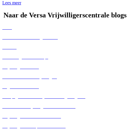
Lees meer
Naar de Versa Vrijwilligerscentrale blogs
Alles
Kennisbank voor Organisaties
Nieuws
E-learning en workshops
Vrijwilliger in beeld
Kennisbank voor vrijwilligers
Organisatie in beeld
Campagne - Alles dat je aandacht geeft groeit
Hilversumse vrijwilligers aan het woord
Vrijwilligers GM aan het woord
Vrijwilligers Weesp aan het woord