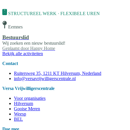
STRUCTUREEL WERK · FLEXIBELE UREN
Eemnes
Bestuurslid
Wij zoeken een nieuw bestuurslid!
Geplaatst door
Happy Home
Bekijk alle activiteiten
Contact
Ruitersweg 35, 1211 KT Hilversum, Nederland
info@versavrijwilligerscentrale.nl
Versa Vrijwilligerscentrale
Voor organisaties
Hilversum
Gooise Meren
Weesp
BEL
Doe mee