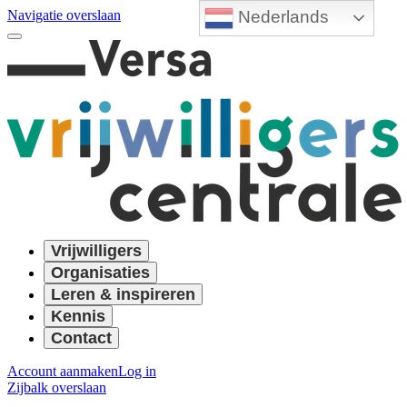
Nederlands
Navigatie overslaan
Vrijwilligers
Organisaties
Leren & inspireren
Kennis
Contact
Account aanmaken
Log in
Zijbalk overslaan